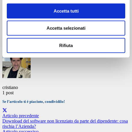
nei vari processi coinvolti;
implementare un adeguato
sistema di controllo
e
Accetta tutti
aggiornamento
che consenta di effettuare
check
continui con
riguardo agli sviluppi normativi e alla idoneità delle misure
adottate;
Accetta selezionati
realizzare e condurre una valida
formazione
sui nuovi
obblighi di
Due diligence
rispetto alle singole funzioni
coinvolte.
Rifiuta
cristiano
1 post
Se l’articolo ti è piaciuto, condividilo!
Articolo precedente
Download del software non licenziato da parte del dipendente: cosa
rischia l’Azienda?
Articolo successivo