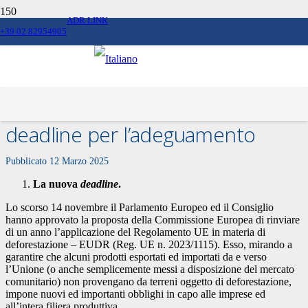
ADR LINK
+39 02 82954905
Regolamento UE in materia di
deforestazione (EUDR): nuova
deadline per l’adeguamento
Pubblicato
12 Marzo 2025
La nuova
deadline
.
Lo scorso 14 novembre il Parlamento Europeo ed il Consiglio
hanno approvato la proposta della Commissione Europea di rinviare
di un anno l’applicazione del Regolamento UE in materia di
deforestazione – EUDR (Reg. UE n. 2023/1115). Esso, mirando a
garantire che alcuni prodotti esportati ed importati da e verso
l’Unione (o anche semplicemente messi a disposizione del mercato
comunitario) non provengano da terreni oggetto di deforestazione,
impone nuovi ed importanti obblighi in capo alle imprese ed
all’intera filiera produttiva.