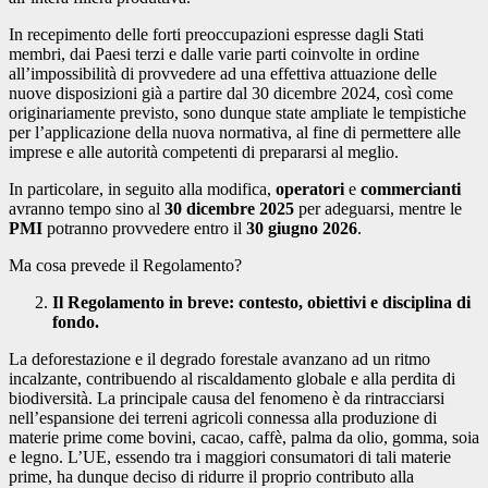
In recepimento delle forti preoccupazioni espresse dagli Stati
membri, dai Paesi terzi e dalle varie parti coinvolte in ordine
all’impossibilità di provvedere ad una effettiva attuazione delle
nuove disposizioni già a partire dal 30 dicembre 2024, così come
originariamente previsto, sono dunque state ampliate le tempistiche
per l’applicazione della nuova normativa, al fine di permettere alle
imprese e alle autorità competenti di prepararsi al meglio.
In particolare, in seguito alla modifica,
operatori
e
commercianti
avranno tempo sino al
30 dicembre 2025
per adeguarsi, mentre le
PMI
potranno provvedere entro il
30 giugno 2026
.
Ma cosa prevede il Regolamento?
Il Regolamento in breve: contesto, obiettivi e disciplina di
fondo.
La deforestazione e il degrado forestale avanzano ad un ritmo
incalzante, contribuendo al riscaldamento globale e alla perdita di
biodiversità. La principale causa del fenomeno è da rintracciarsi
nell’espansione dei terreni agricoli connessa alla produzione di
materie prime come bovini, cacao, caffè, palma da olio, gomma, soia
e legno. L’UE, essendo tra i maggiori consumatori di tali materie
prime, ha dunque deciso di ridurre il proprio contributo alla