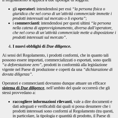
gli
operatori
: intendendosi per essi
“la persona fisica o
giuridica che nel corso di un’attività commerciale immette i
prodotti interessati sul mercato o li esporta”
;
i
commercianti
: intendendosi per questi ultimi
“la persona
nella catena di approvvigionamento, diversa dall’operatore,
che nel corso di un’attività commerciale mette a disposizione i
prodotti interessati sul mercato”
.
I nuovi obblighi di
Due diligence
.
Ai sensi del Regolamento, i prodotti conformi, che in quanto tali
possono essere importati, commercializzati o esportati, sono quelli
“a deforestazione zero”
, prodotti in conformità alla legislazione
vigente nel Paese di produzione e coperti da una
“dichiarazione di
dovuta diligenza”.
Operatori e commercianti dovranno dunque attuare un efficace
sistema di
Due diligence
, nell’ambito del quale occorrerà che gli
stessi provvedano a:
raccogliere informazioni rilevanti
, vale a dire documenti e
dati adeguati e verificabili dai quali si possa desumere che i
prodotti interessati sono conformi al Regolamento (tra questi,
in particolare, la tipologia e quantità di prodotto, il Paese di