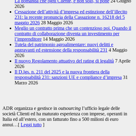
La domanda che ogni Cliente, e non solo, si pone
24 Giugno
2026
Cessazione dell’attività d’impresa ed estinzione dell’illecito
231: la recente pronuncia della Cassazione n. 16218 del 5
maggio 2026
28 Maggio 2026
Meglio un contratto prima che un contenzioso poi. Quando il
contratto di collaborazione diventa un investimento per
l’imprenditore
14 Maggio 2026
Tutela del patrimonio agroalimentare: nuovi delitti e
aggravanti ed estensione della responsabilità 231
4 Maggio
2026
Il nuovo Regolamento attuativo del rating di legalità
7 Aprile
2026
Il D.lgs. n. 211 del 2025 e la nuova frontiera della
responsabilità 231: sanzioni UE e compliance d’impresa
31
Marzo 2026
ADR organizza e gestisce in
outsourcing
l’ufficio legale delle
società Clienti ed ha maturato esperienza con imprese, operanti in
Italia ed all’estero, con un fatturato fino a 500 milioni di euro
annui…[
Leggi tutto
]