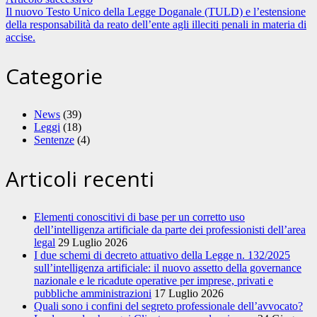
Il nuovo Testo Unico della Legge Doganale (TULD) e l’estensione
della responsabilità da reato dell’ente agli illeciti penali in materia di
accise.
Categorie
News
(39)
Leggi
(18)
Sentenze
(4)
Articoli recenti
Elementi conoscitivi di base per un corretto uso
dell’intelligenza artificiale da parte dei professionisti dell’area
legal
29 Luglio 2026
I due schemi di decreto attuativo della Legge n. 132/2025
sull’intelligenza artificiale: il nuovo assetto della governance
nazionale e le ricadute operative per imprese, privati e
pubbliche amministrazioni
17 Luglio 2026
Quali sono i confini del segreto professionale dell’avvocato?