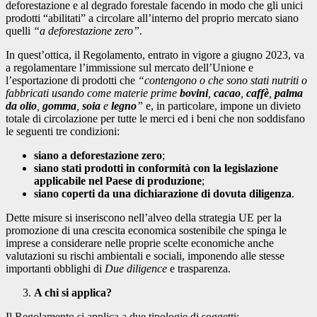
deforestazione e al degrado forestale facendo in modo che gli unici
prodotti “abilitati” a circolare all’interno del proprio mercato siano
quelli
“a deforestazione zero”
.
In quest’ottica, il Regolamento, entrato in vigore a giugno 2023, va
a regolamentare l’immissione sul mercato dell’Unione e
l’esportazione di prodotti che
“contengono o che sono stati nutriti o
fabbricati usando come materie prime
bovini
,
cacao
,
caffè
,
palma
da olio
,
gomma
,
soia
e
legno
”
e, in particolare, impone un divieto
totale di circolazione per tutte le merci ed i beni che non soddisfano
le seguenti tre condizioni:
siano a deforestazione zero
;
siano stati
prodotti in conformità con la legislazione
applicabile nel Paese di produzione
;
siano coperti da una dichiarazione di dovuta diligenza
.
Dette misure si inseriscono nell’alveo della strategia UE per la
promozione di una crescita economica sostenibile che spinga le
imprese a considerare nelle proprie scelte economiche anche
valutazioni su rischi ambientali e sociali, imponendo alle stesse
importanti obblighi di
Due diligence
e trasparenza.
A chi si applica?
Il Regolamento si applica a due tipologie di soggetti: