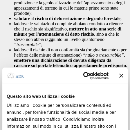
produzione e la geolocalizzazione dell’appezzamento o degli
appezzamenti di terreno in cui le materie prime sono state
prodotte);
valutare il rischio di deforestazione e degrado forestale
;
laddove le valutazioni compiute abbiano condotto a ritenere
che il rischio sia significativo,
mettere in atto una serie di
misure per l’attenuazione di detto rischio
, sino a che lo
stesso non abbia raggiunto un livello quantomeno
“trascurabile”
;
laddove il rischio di non conformità sia (originariamente o per
l’effetto delle misure di attenuazione)
“nullo o trascurabile”
,
emettere una dichiarazione di dovuta diligenza da
caricare sul portale telematico appositamente predisposto
.
Si potrà commercializzare i prodotti solamente nel caso in cui si sia
giunti alla conclusione che il rischio di non conformità sia nullo o
trascurabile.
Per il caso in cui i Paesi di produzione rientrino tra quelli non
Questo sito web utilizza i cookie
classificati
“ad alto rischio”
, gli operatori ed i commercianti
Utilizziamo i cookie per personalizzare contenuti ed
potranno attuare una
“
Due diligence semplificata
”
, dovendo
provvedere a raccogliere le informazioni relative ai Paesi di
annunci, per fornire funzionalità dei social media e per
produzione, ma senza dover effettuare la valutazione del rischio e la
analizzare il nostro traffico. Condividiamo inoltre
eventuale attuazione delle misure di attenuazione.
informazioni sul modo in cui utilizza il nostro sito con i