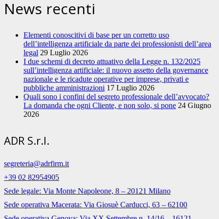
News recenti
Elementi conoscitivi di base per un corretto uso
dell’intelligenza artificiale da parte dei professionisti dell’area
legal
29 Luglio 2026
I due schemi di decreto attuativo della Legge n. 132/2025
sull’intelligenza artificiale: il nuovo assetto della governance
nazionale e le ricadute operative per imprese, privati e
pubbliche amministrazioni
17 Luglio 2026
Quali sono i confini del segreto professionale dell’avvocato?
La domanda che ogni Cliente, e non solo, si pone
24 Giugno
2026
ADR S.r.l.
segreteria@adrfirm.it
+39 02 82954905
Sede legale: Via Monte Napoleone, 8 – 20121 Milano
Sede operativa Macerata: Via Giosuè Carducci, 63 – 62100
Sede operativa Genova: Via XX Settembre n. 14/16 – 16121